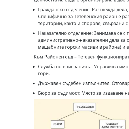
Гражданско отделение: Разглежда дела,
Специфично за Тетевенския район е раз
територии, както и спорове, свързани
Наказателно отделение: Занимава се с 
административно-наказателни дела за о
мащабните горски масиви в района) и 
Към Районен съд – Тетевен функционират
Служба по вписванията: Управлява имот
гори.
Държавен съдебен изпълнител: Отговар
Бюро за съдимост: Място за издаване н