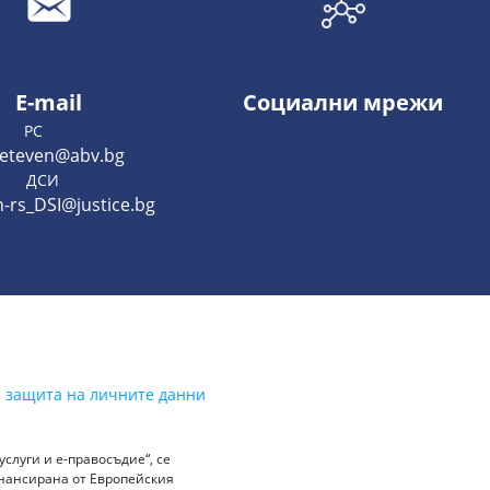
E-mail
Социални мрежи
РС
teteven@abv.bg
ДСИ
n-rs_DSI@justice.bg
а защита на личните данни
слуги и е-правосъдие“, се
инансирана от Европейския