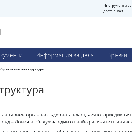
Инструменти за
достъпност
Н
кументи
Информация за дела
Връзки
Организационна структура
труктура
станционен орган на съдебната власт, чиято юрисдикция
 съд – Ловеч и обслужва един от най-красивите планинс
 основни направления, съобразени със социално-иконом