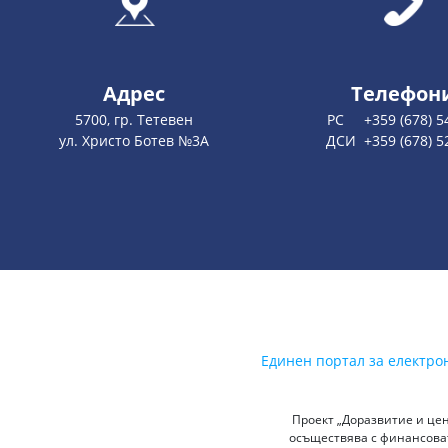
Адрес
Телефон
5700, гр. Тетевен
РС +359 (678) 5
ул. Христо Ботев №3А
ДСИ +359 (678) 5
Единен портал за електро
Проект „Доразвитие и цен
осъществява с финансоват