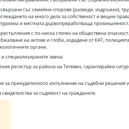
 свързани със семейни спорове (разводи, издръжки), тру
глеждането на много дела за собственост и вещни права
 с туризма и местната дървопреработваща промишленост
престъпления с по-ниска степен на обществена опасност.
бжалване на актове и глоби, издадени от КАТ, полицията
екологичните органи.
 и специализираните звена:
ния регистър за района на Тетевен, гарантирайки сигур
я за принудителното изпълнение на съдебни решения и
а свидетелства за съдимост на гражданите.