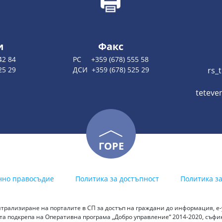
и
Факс
42 84
РС +359 (678) 555 58
25 29
ДСИ +359 (678) 525 29
rs_
teteve
ГОРЕ
нно правосъдие
Политика за достъпност
Политика з
трализиране на порталите в СП за достъп на граждани до информация, е-у
а подкрепа на Оперативна програма „Добро управление“ 2014-2020, съф