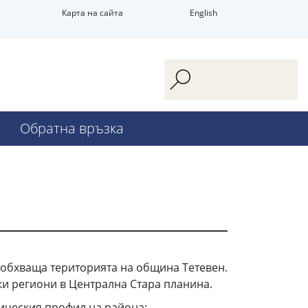
Карта на сайта
English
Обратна връзка
 обхваща територията на община Тетевен.
ки региони в Централна Стара планина.
ическия профил на района: