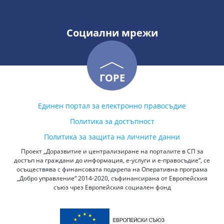
Социални мрежи
ГОРЕ
Единен портал за електронно правосъдие
Политика за достъпност
Политика за защита на личните данни
Проект „Доразвитие и централизиране на порталите в СП за
достъп на граждани до информация, е-услуги и е-правосъдие“, се
осъществява с финансовата подкрепа на Оперативна програма
„Добро управление“ 2014-2020, съфинансирана от Европейския
съюз чрез Европейския социален фонд