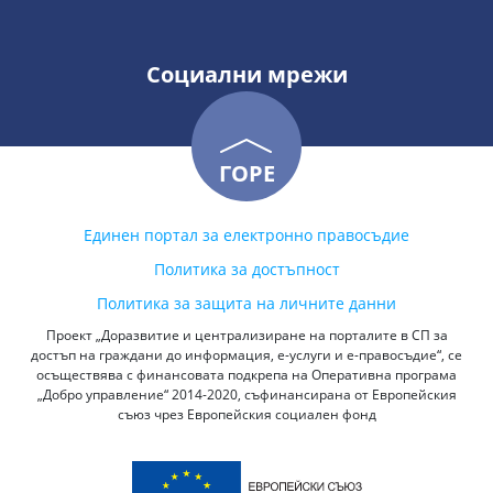
Социални мрежи
ГОРЕ
Единен портал за електронно правосъдие
Политика за достъпност
Политика за защита на личните данни
Проект „Доразвитие и централизиране на порталите в СП за
достъп на граждани до информация, е-услуги и е-правосъдие“, се
осъществява с финансовата подкрепа на Оперативна програма
„Добро управление“ 2014-2020, съфинансирана от Европейския
съюз чрез Европейския социален фонд